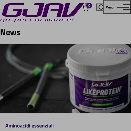
0
Menu
elementi
News
News
Aminoacidi essenziali