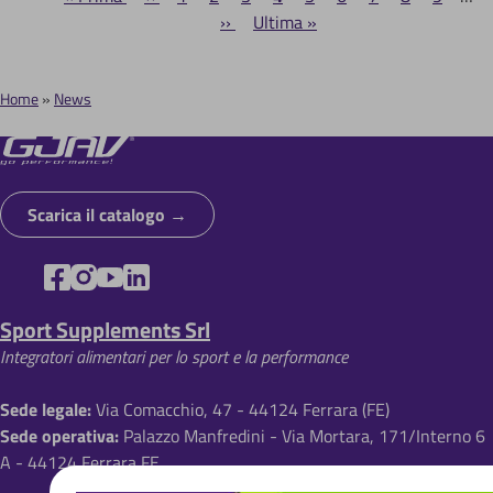
P
pagina
precedente
Pagina
››
Ultima
Ultima »
attuale
successiva
pagina
a
g
Home
News
i
B
n
r
a
z
i
i
Scarica il catalogo
c
o
i
n
o
e
Sport Supplements Srl
l
Integratori alimentari per lo sport e la performance
e
d
Sede legale:
Via Comacchio, 47 - 44124 Ferrara (FE)
Sede operativa:
Palazzo Manfredini - Via Mortara, 171/Interno 6
i
A - 44124 Ferrara FE
p