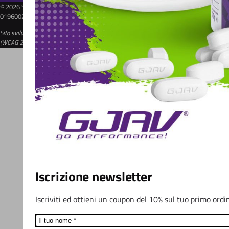
© 2026
Sport Supplements Srl
| Via Comacchio, 47 - 44124 Ferrara (FE) - P.IVA:
01960020384 | REA: FE-213591 | Cap. Soc. 10.000€
Sito sviluppato seguendo gli standard delle Web Content Accessibility Guidelines
(WCAG 2.1 AAA) -
Invia segnalazione
Iscrizione newsletter
Iscriviti ed ottieni un coupon del 10% sul tuo primo ordi
Name