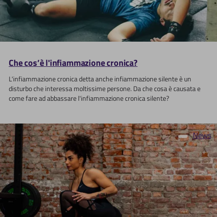
Che cos’è l'infiammazione cronica?
L'infiammazione cronica detta anche infiammazione silente è un
disturbo che interessa moltissime persone. Da che cosa è causata e
come fare ad abbassare l'infiammazione cronica silente?
News