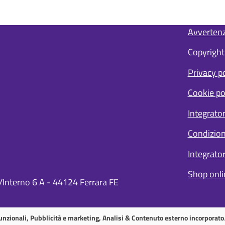
Avverten
S
i
Copyright
t
Privacy po
e
m
Cookie po
a
p
Integrato
Condizion
Integrator
Shop onli
/Interno 6 A - 44124 Ferrara FE
unzionali, Pubblicità e marketing, Analisi & Contenuto esterno incorporato