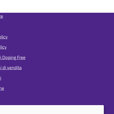
ze
licy
licy
ri Doping Free
i di vendita
i
ne
.