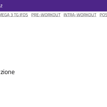
47
EGA 3 TG IFOS
PRE-WORKOUT
INTRA-WORKOUT
PO
M
sizione