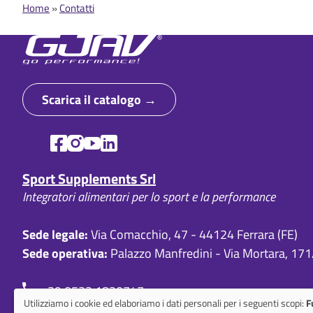
Home
Contatti
B
r
i
c
Scarica il catalogo
i
o
l
Sport Supplements Srl
Integratori alimentari per lo sport e la performance
e
d
Sede legale:
Via Comacchio, 47 - 44124 Ferrara (FE)
i
Sede operativa:
Palazzo Manfredini - Via Mortara, 171
p
+39 0532 1820747
a
Utilizziamo i cookie ed elaboriamo i dati personali per i seguenti scopi:
F