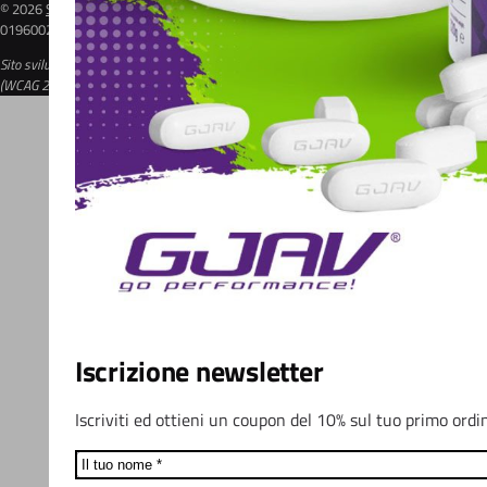
© 2026
Sport Supplements Srl
| Via Comacchio, 47 - 44124 Ferrara (FE) - P.IVA:
01960020384 | REA: FE-213591 | Cap. Soc. 10.000€
Sito sviluppato seguendo gli standard delle Web Content Accessibility Guidelines
(WCAG 2.1 AAA) -
Invia segnalazione
Iscrizione newsletter
Iscriviti ed ottieni un coupon del 10% sul tuo primo ordi
Name