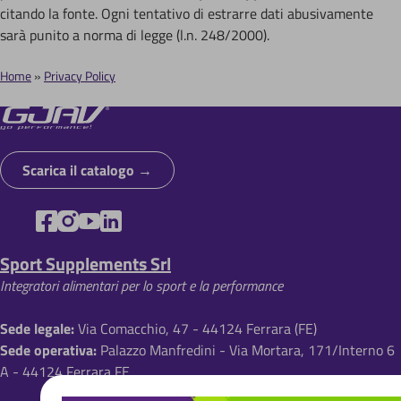
citando la fonte. Ogni tentativo di estrarre dati abusivamente
sarà punito a norma di legge (l.n. 248/2000).
Home
Privacy Policy
B
r
i
Scarica il catalogo
c
i
o
Sport Supplements Srl
l
Integratori alimentari per lo sport e la performance
e
d
Sede legale:
Via Comacchio, 47 - 44124 Ferrara (FE)
Sede operativa:
Palazzo Manfredini - Via Mortara, 171/Interno 6
i
A - 44124 Ferrara FE
p