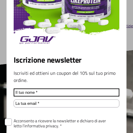
Leggi tutte le notizie
Iscrizione newsletter
Iscriviti ed ottieni un coupon del 10% sul tuo primo
ordine.
Name
Email
Consulenza sulla tua performance?
Acconsento a ricevere la newsletter e dichiaro di aver
Chiedi informazioni al nostro esperto
letto l’informativa privacy. *