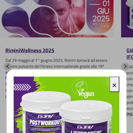
RiminiWellness 2025
GJ
IF
Dal 29 maggio al 1° giugno 2025, Rimini tornerà ad essere
il cuore pulsante del fitness internazionale grazie alla 19ª
GJA
edizione di RiminiWellness, l’evento più atteso nel settore
ecc
fitness, benessere, nutrizione, integrazione, CrossFit e
con
×
Hyrox. Anche quest’anno, l’evento promette grandi
che
emozioni e opportunità uniche di crescita personale e
con
professionale.
ali
pro
esc
(TG