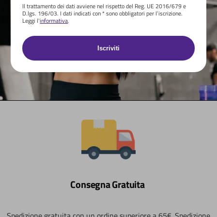
on-line.
Il trattamento dei dati avviene nel rispetto del Reg. UE 2016/679 e
D.lgs. 196/03. I dati indicati con * sono obbligatori per l’iscrizione.
Leggi l'
informativa
.
Contattaci
Consegna Gratuita
Spedizione gratuita con un ordine superiore a 65€. Spedizione