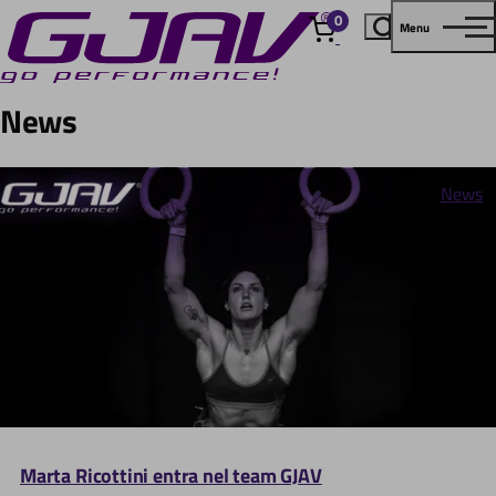
0
Menu
elementi
News
News
Marta Ricottini entra nel team GJAV