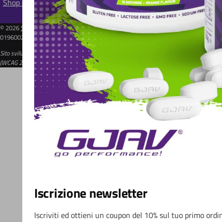
Shop online
© 2026
Sport Supplements Srl
| Via Comacchio, 47 - 44124 Ferrara (FE) - P.IVA:
01960020384 | REA: FE-213591 | Cap. Soc. 10.000€
Sito sviluppato seguendo gli standard delle Web Content Accessibility Guidelines
(WCAG 2.1 AAA) -
Invia segnalazione
Iscrizione newsletter
Iscriviti ed ottieni un coupon del 10% sul tuo primo ordi