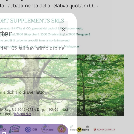
sta l’abbattimento della relativa quota di CO2.
×
tter
n del 10% sul tuo primo ordine.
 e dichiaro di aver letto
o del Reg. UE 2016/679 e D.lgs. 196/03. I dati
e. Leggi l'
informativa
.