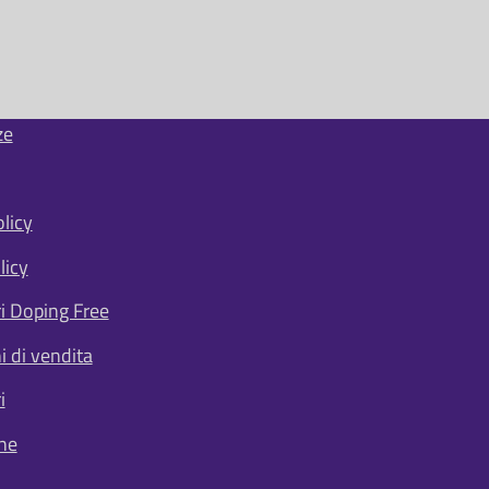
ze
licy
licy
ri Doping Free
i di vendita
i
ne