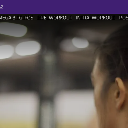
47
EGA 3 TG IFOS
PRE-WORKOUT
INTRA-WORKOUT
PO
M