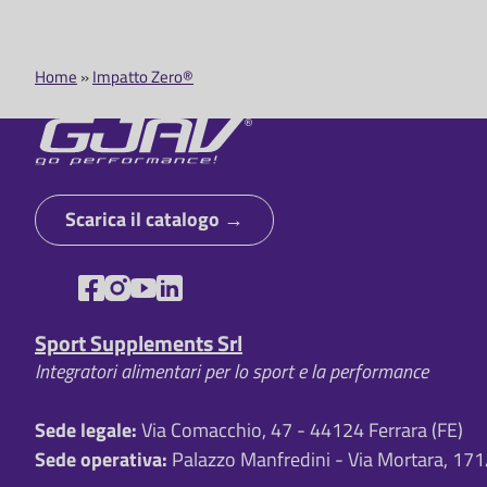
Home
Impatto Zero®
B
r
i
c
Scarica il catalogo
i
o
l
Sport Supplements Srl
Integratori alimentari per lo sport e la performance
e
d
Sede legale:
Via Comacchio, 47 - 44124 Ferrara (FE)
i
Sede operativa:
Palazzo Manfredini - Via Mortara, 171