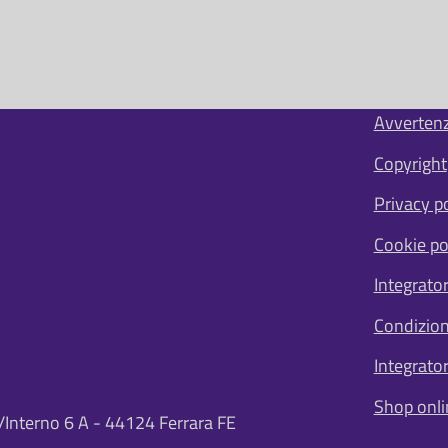
Avverten
S
i
Copyright
t
Privacy po
e
m
Cookie po
a
p
Integrato
Condizion
Integrator
Shop onli
/Interno 6 A - 44124 Ferrara FE