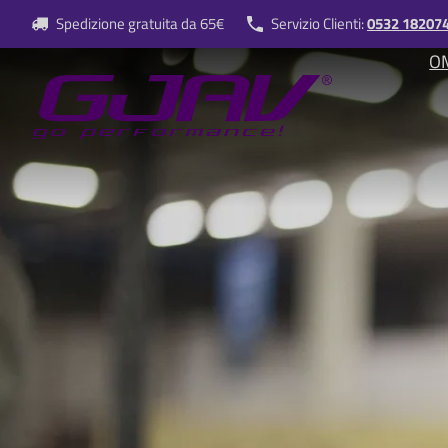
Spedizione gratuita da 65€
Servizio Clienti:
0532 18207
OM
a
i
n
n
a
v
i
g
a