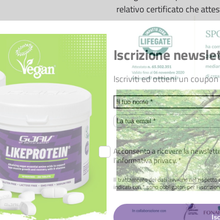
relativo certificato che atte
Iscrizione newsle
Iscriviti ed ottieni un coupo
Name
Email
Acconsento a ricevere la newsletter
l’informativa privacy. *
Il trattamento dei dati avviene nel rispett
indicati con * sono obbligatori per l’iscrizion