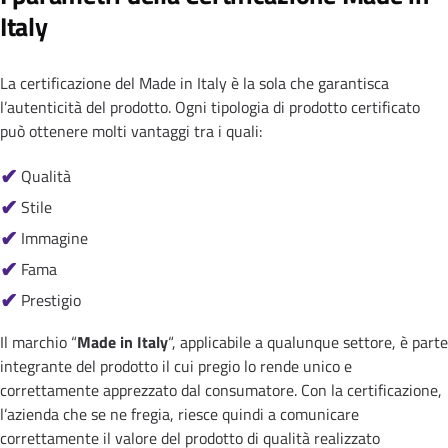
Italy
La certificazione del Made in Italy è la sola che garantisca
l’autenticità del prodotto. Ogni tipologia di prodotto certificato
può ottenere molti vantaggi tra i quali:
Qualità
Stile
Immagine
Fama
Prestigio
Iscrizione newsletter
Il marchio “
Made in Italy
“, applicabile a qualunque settore, è parte
Iscriviti ed ottieni un coupon del 10% sul tuo primo
integrante del prodotto il cui pregio lo rende unico e
ordine.
correttamente apprezzato dal consumatore. Con la certificazione,
l’azienda che se ne fregia, riesce quindi a comunicare
Name
correttamente il valore del prodotto di qualità realizzato