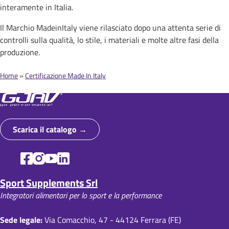
Email
interamente in Italia.
Il Marchio MadeinItaly viene rilasciato dopo una attenta serie di
Acconsento a ricevere la newsletter e dichiaro di aver
controlli sulla qualità, lo stile, i materiali e molte altre fasi della
letto l’informativa privacy. *
produzione.
Il trattamento dei dati avviene nel rispetto del Reg. UE 2016/679 e
D.lgs. 196/03. I dati indicati con * sono obbligatori per l’iscrizione.
Home
Certificazione Made In Italy
Leggi l'
informativa
.
B
r
i
Scarica il catalogo
c
i
o
Sport Supplements Srl
l
Integratori alimentari per lo sport e la performance
e
d
Sede legale:
Via Comacchio, 47 - 44124 Ferrara (FE)