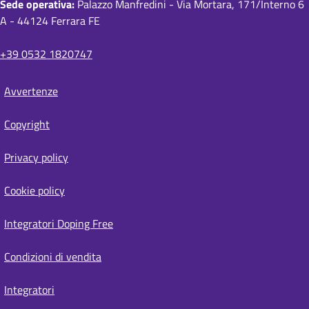
Sede operativa:
Palazzo Manfredini - Via Mortara, 171/Interno 6
i
A - 44124 Ferrara FE
p
a
+39 0532 1820747
n
Avvertenze
e
S
i
Copyright
t
e
Privacy policy
m
a
Cookie policy
p
Integratori Doping Free
Condizioni di vendita
Integratori