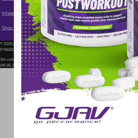
Integratori
Shop online
© 2026
Sport Supplements Srl
| Via Comacchio, 47 - 44124 Ferrara (FE) - P.IVA:
01960020384 | REA: FE-213591 | Cap. Soc. 10.000€
Sito sviluppato seguendo gli standard delle Web Content Accessibility Guidelines
(WCAG 2.1 AAA) -
Invia segnalazione