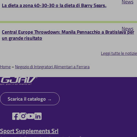
News
La dieta a zona 40-30-30 o la dieta di Barry Sears.
News
Central Europe Throwdown: Manila Pennacchio a Bratislava per
un grande risultato
Leggi tutte le notizie
Home
Negozio di Integratori Alimentari a Ferrara
B
r
i
Scarica il catalogo
c
i
o
Sport Supplements Srl
l