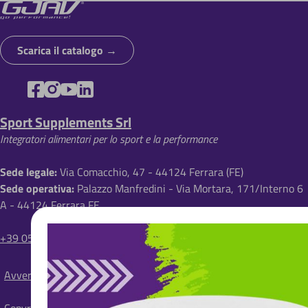
r
i
Scarica il catalogo
c
i
o
Sport Supplements Srl
l
Integratori alimentari per lo sport e la performance
e
d
Sede legale:
Via Comacchio, 47 - 44124 Ferrara (FE)
Sede operativa:
Palazzo Manfredini - Via Mortara, 171/Interno 6
i
A - 44124 Ferrara FE
p
a
+39 0532 1820747
n
Avvertenze
e
S
i
Copyright