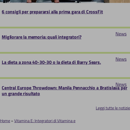
6 consigli per prepararsi alla prima gara di CrossFit
News
Migliorare la memoria: quali integratori?
News
La dieta a zona 40-30-30 o la dieta di Barry Sears.
News
Central Europe Throwdown: Manila Pennacchio a Bratislava per
un grande risultato
Leggi tutte le notizie
Home
Vitamina E: Integratori di Vitamina e
B