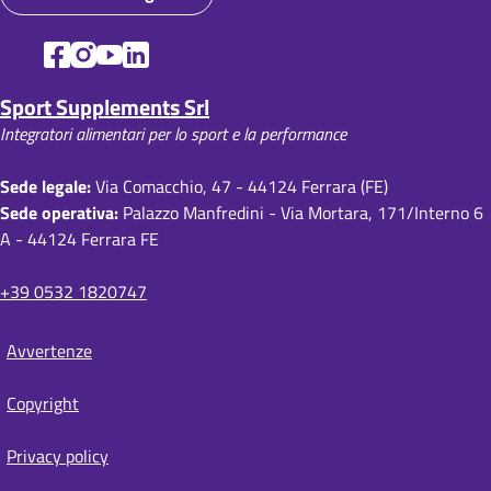
c
i
o
Sport Supplements Srl
l
Integratori alimentari per lo sport e la performance
e
d
Sede legale:
Via Comacchio, 47 - 44124 Ferrara (FE)
Sede operativa:
Palazzo Manfredini - Via Mortara, 171/Interno 6
i
A - 44124 Ferrara FE
p
a
+39 0532 1820747
n
Avvertenze
e
S
i
Copyright
t
e
Privacy policy
m