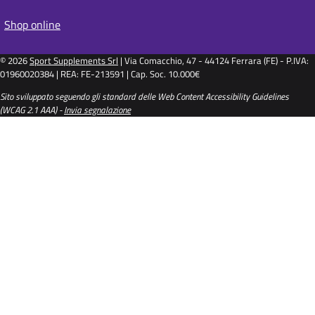
Shop online
© 2026
Sport Supplements Srl
| Via Comacchio, 47 - 44124 Ferrara (FE) - P.IVA:
01960020384 | REA: FE-213591 | Cap. Soc. 10.000€
Sito sviluppato seguendo gli standard delle Web Content Accessibility Guidelines
(WCAG 2.1 AAA) -
Invia segnalazione