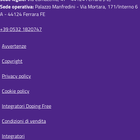
Sede operativa:
Palazzo Manfredini - Via Mortara, 171/Interno 6
i
A - 44124 Ferrara FE
p
a
+39 0532 1820747
n
Avvertenze
e
S
i
Copyright
t
e
Privacy policy
m
a
Cookie policy
p
Integratori Doping Free
Condizioni di vendita
Integratori