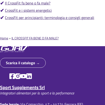
Il CrossFit fa bene o fa male?
CrossFit e i sistemi energetici
CrossFit per principianti: terminologia e consigli generali
Home
IL CROSSFIT FA BENE O FA MALE?
B
r
i
Scarica il catalogo
c
i
o
Sport Supplements Srl
l
Integratori alimentari per lo sport e la performance
e
d
Sede legale:
Via Comacchio, 47 - 44124 Ferrara (FE)