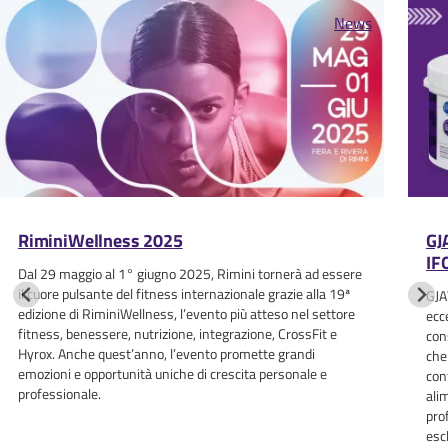
News
RiminiWellness 2025
GJ
IF
Dal 29 maggio al 1° giugno 2025, Rimini tornerà ad essere
il cuore pulsante del fitness internazionale grazie alla 19ª
GJA
edizione di RiminiWellness, l’evento più atteso nel settore
ecc
fitness, benessere, nutrizione, integrazione, CrossFit e
con
Hyrox. Anche quest’anno, l’evento promette grandi
che
emozioni e opportunità uniche di crescita personale e
con
professionale.
ali
pro
esc