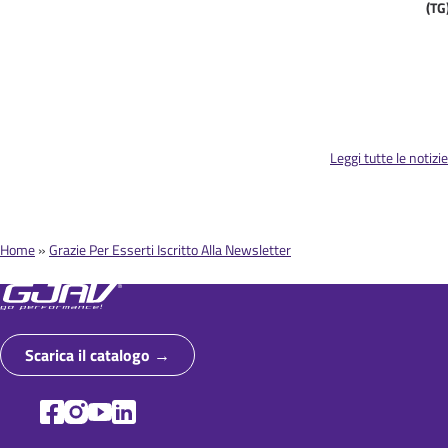
(TG
Leggi tutte le notizie
Home
Grazie Per Esserti Iscritto Alla Newsletter
B
r
i
Scarica il catalogo
c
i
o