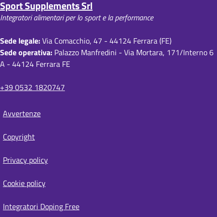
Sport Supplements Srl
l
Integratori alimentari per lo sport e la performance
e
d
Sede legale:
Via Comacchio, 47 - 44124 Ferrara (FE)
Sede operativa:
Palazzo Manfredini - Via Mortara, 171/Interno 6
i
A - 44124 Ferrara FE
p
a
+39 0532 1820747
n
Avvertenze
e
S
i
Copyright
t
e
Privacy policy
m
a
Cookie policy
p
Integratori Doping Free