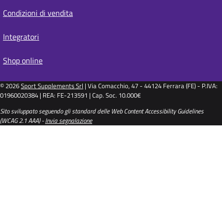
Condizioni di vendita
Integratori
Shop online
© 2026
Sport Supplements Srl
| Via Comacchio, 47 - 44124 Ferrara (FE) - P.IVA:
01960020384 | REA: FE-213591 | Cap. Soc. 10.000€
Sito sviluppato seguendo gli standard delle Web Content Accessibility Guidelines
(WCAG 2.1 AAA) -
Invia segnalazione