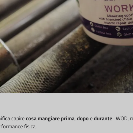
ifica capire
cosa mangiare prima
,
dopo
e
durante
i WOD, m
erformance fisica.