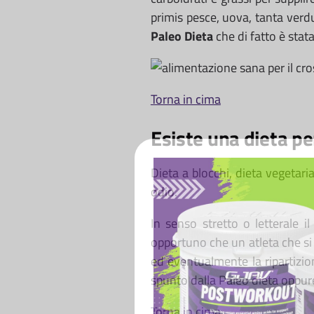
primis pesce, uova, tanta verdu
Paleo Dieta
che di fatto è stata
Torna in cima
Esiste una dieta pe
Dieta a blocchi, dieta vegetar
odio.
In senso stretto o letterale i
opportuno che un atleta che si 
ed eventualmente la ripartizion
spunto dalla Paleo dieta oppur
Torna in cima