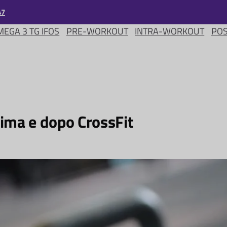
47
EGA 3 TG IFOS
PRE-WORKOUT
INTRA-WORKOUT
PO
M
ima e dopo CrossFit