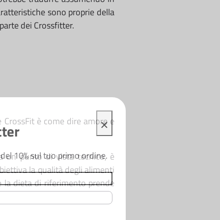
ratteristiche sono proprie della
parte dei Crossfitter.
×
 e CrossFit è come dire amore e
tter
n del 10% sul tuo primo ordine.
da un punto di vista tecnico, è
ettiva la qualità degli alimenti
e la dieta di riferimento prende