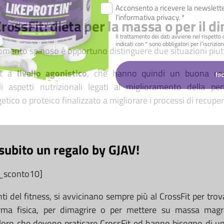
Acconsento a ricevere la newsletter
l’informativa privacy. *
 CrossFit: dieta per la massa o per il
Il trattamento dei dati avviene nel rispett
indicati con * sono obbligatori per l’iscrizion
omento spinoso è opportuno distinguere due situazioni piutto
it a
livello agonistico
, che hanno quindi un buona co
i aspetti nutrizionali legati al miglioramento della 
etico o proteico finalizzato a migliorare i processi di recu
e subito un regalo by GJAV!
t_sconto10]
nti del fitness, si avvicinano sempre più al CrossFit per tro
orma fisica, per dimagrire o per mettere su massa mag
loro che devono praticare CrossFit ed hanno bisogno di un