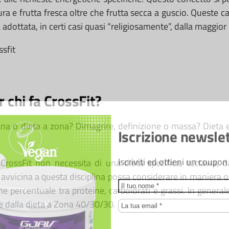
ra e frutta fresca oltre che frutta secca a guscio. Queste ca
 adottata, in certi casi quasi “religiosamente”, dalla maggior 
r chi fa CrossFit?
iana o dieta a zona? Dimagrire, definizione o massa? Dieta
Iscrizione newsle
Iscriviti ed ottieni un coupo
l CrossFit non necessita di una dieta specifica, tuttavia, 
avvicina a questa disciplina possa considerare in maniera obi
Name
e percentuale tra proteine, carboidrati e grassi. In general
e dalla dieta a Zona 40/30/30.
Email