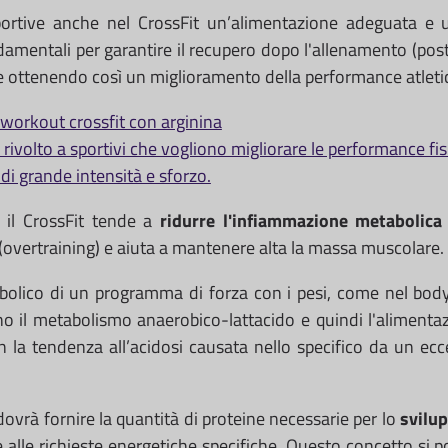
sportive anche nel CrossFit un’alimentazione adeguata e
damentali per garantire il recupero dopo l'allenamento (pos
e ottenendo così un miglioramento della performance atletica
ivolto a sportivi che vogliono migliorare le performance fis
di grande intensità e sforzo.
 il CrossFit tende a
ridurre l'infiammazione metabolica
overtraining) e aiuta a mantenere alta la massa muscolare.
bolico di un programma di forza con i pesi, come nel body
 il metabolismo anaerobico-lattacido e quindi l'alimentazi
 la tendenza all’acidosi causata nello specifico da un ecc
dovrà fornire la quantità di proteine necessarie per lo
svilu
re alle richieste energetiche specifiche. Questo concetto s